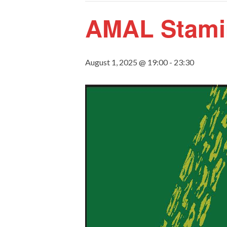
AMAL Stami
August 1, 2025 @ 19:00
-
23:30