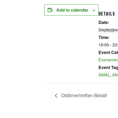
Add to calendar
DETAILS
Date:
September
Time:
19:00 - 23
Event Cat
Evenemen
Event Tag
AMAL
,
AM
Oldtimertreffen Bleialf