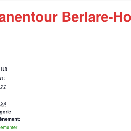
anentour Berlare-Hou
ILS
t :
 27
 28
gorie
ènement:
ementer