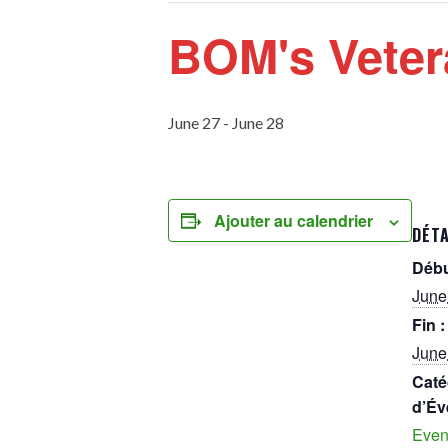
BOM's Veter
June 27
-
June 28
Ajouter au calendrier
DÉTA
Débu
June
Fin :
June
Caté
d’Év
Even