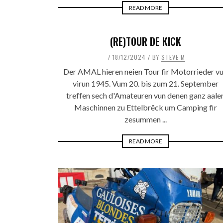
READ MORE
(RE)TOUR DE KICK
18/12/2024
BY
STEVE M
Der AMAL hieren neien Tour fir Motorrieder v
virun 1945. Vum 20. bis zum 21. September
treffen sech d'Amateuren vun denen ganz aale
Maschinnen zu Ettelbrëck um Camping fir
zesummen ...
READ MORE