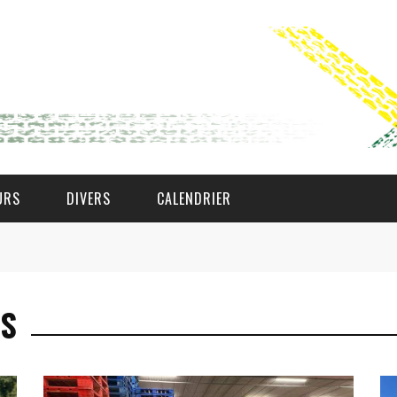
URS
DIVERS
CALENDRIER
WAT AS D'AMAL?
OS
DEN COMITÉ
MEMBER GIN