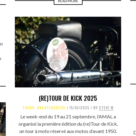
READ MORE
un
n
(RE)TOUR DE KICK 2025
TOURS
,
UNCATEGORIZED
15/10/2025
BY
STEVE M
Le week-end du 19 au 21 septembre, l’AMAL a
organisé la première édition du (re)Tour de Kick,
un tour à moto réservé aux motos d’avant 1950.
D