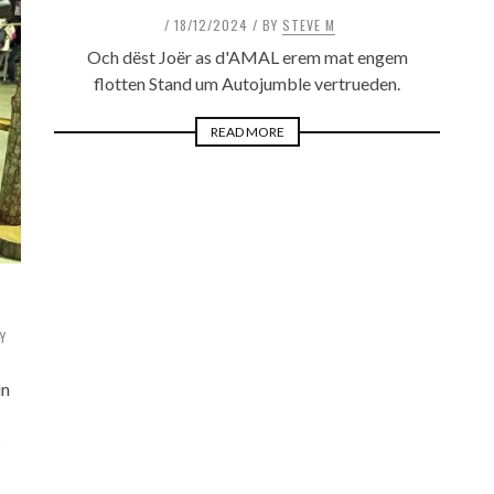
18/12/2024
BY
STEVE M
Och dëst Joër as d'AMAL erem mat engem
flotten Stand um Autojumble vertrueden.
READ MORE
Y
in
s