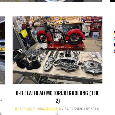
H-D FLATHEAD MOTORÜBERHOLUNG (TEIL
2)
VE
MOTORRÄDER
,
UNCATEGORIZED
25/02/2026
BY
STEVE
M
4,