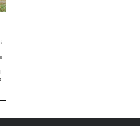
VE
de
l
0