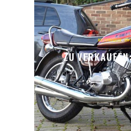
,
MOTORRÄDER
UN
ZU VERKAUFEN: