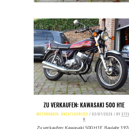
ZU VERKAUFEN: KAWASAKI 500 H1E
MOTORRÄDER
,
UNCATEGORIZED
02/07/2026
BY
STE
M
Zu verkaufen: Kawasaki 500 H1E, Baujahr 197