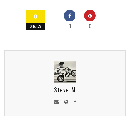
0
0
0
SHARES
Steve M