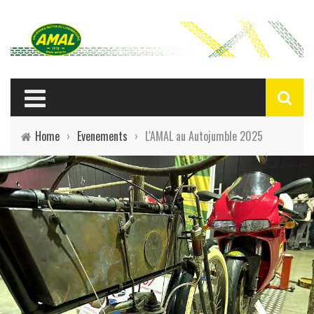
Home
›
Evenements
›
L'AMAL au Autojumble 2025