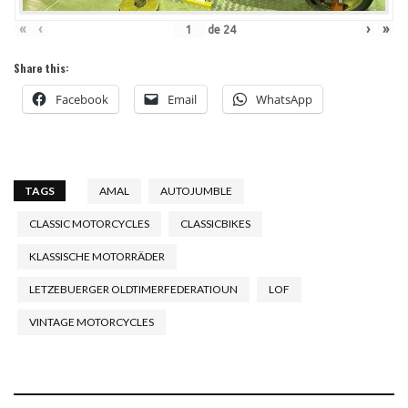
«
‹
›
»
de
24
Share this:
Facebook
Email
WhatsApp
TAGS
AMAL
AUTOJUMBLE
CLASSIC MOTORCYCLES
CLASSICBIKES
KLASSISCHE MOTORRÄDER
LETZEBUERGER OLDTIMERFEDERATIOUN
LOF
VINTAGE MOTORCYCLES