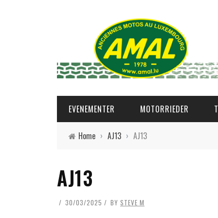
EVENEMENTER
MOTORRIEDER
Home
›
AJ13
›
AJ13
AJ13
30/03/2025
BY
STEVE M