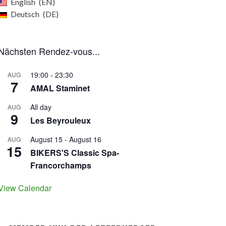
English
EN
Deutsch
DE
Nächsten Rendez-vous...
19:00
-
23:30
AUG
7
AMAL Staminet
All day
AUG
9
Les Beyrouleux
August 15
-
August 16
AUG
15
BIKERS'S Classic Spa-
Francorchamps
View Calendar