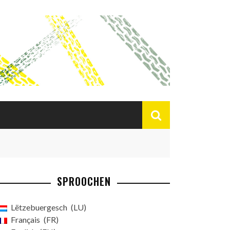
SPROOCHEN
Lëtzebuergesch
LU
Français
FR