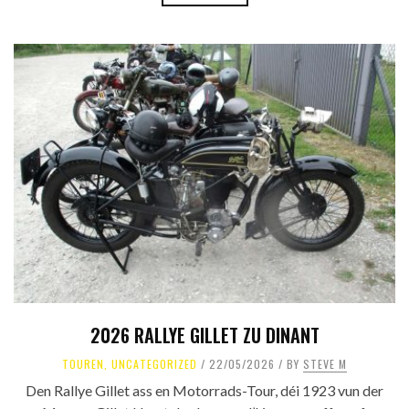
2026 RALLYE GILLET ZU DINANT
TOUREN
,
UNCATEGORIZED
22/05/2026
BY
STEVE M
Den Rallye Gillet ass en Motorrads-Tour, déi 1923 vun der