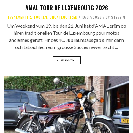
AMAL TOUR DE LUXEMBOURG 2026
EVENEMENTER
,
TOUREN
,
UNCATEGORIZED
10/07/2026
BY
STEVE M
Um Weekend vum 19. bis den 21. Juni hat d'AMAL erëm op
hiren traditionellen Tour de Luxembourg pour motos
anciennes geruff. Fir dës 40. Jubiläumsausgab si mir dann
och tatsächlech vum grousse Succès iwwerrascht ...
READ MORE