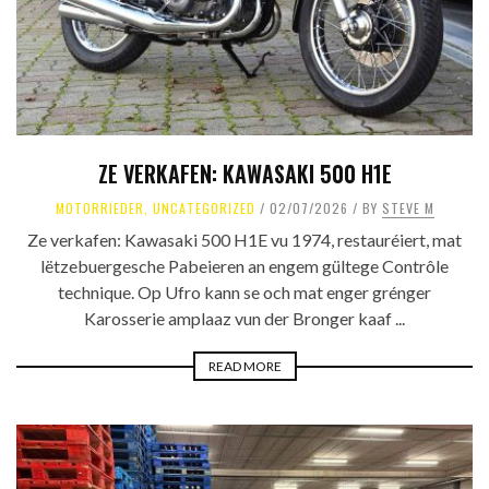
ZE VERKAFEN: KAWASAKI 500 H1E
MOTORRIEDER
,
UNCATEGORIZED
02/07/2026
BY
STEVE M
Ze verkafen: Kawasaki 500 H1E vu 1974, restauréiert, mat
lëtzebuergesche Pabeieren an engem gültege Contrôle
technique. Op Ufro kann se och mat enger grénger
Karosserie amplaaz vun der Bronger kaaf ...
READ MORE