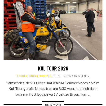
KUL-TOUR 2026
TOUREN
,
UNCATEGORIZED
10/06/2026
BY
STEVE M
Samschdes, den 30. Mee, hat d’AMAL endlech nees op hire
Kul-Tour geruff. Moies fréi, um 8:30 Auer, hat sech dann
och eng flott Equipe vu 17 Leit zu Brouch um ...
READ MORE