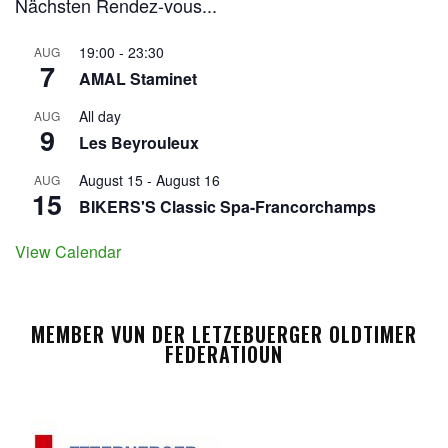
Nächsten Rendez-vous...
19:00
-
23:30
AUG
7
AMAL Staminet
All day
AUG
9
Les Beyrouleux
August 15
-
August 16
AUG
15
BIKERS'S Classic Spa-Francorchamps
View Calendar
MEMBER VUN DER LETZEBUERGER OLDTIMER
FEDERATIOUN