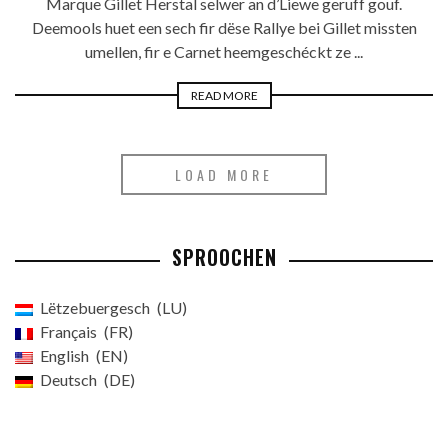
Marque Gillet Herstal selwer an d’Liewe geruff gouf.
Deemools huet een sech fir dëse Rallye bei Gillet missten
umellen, fir e Carnet heemgeschéckt ze ...
READ MORE
LOAD MORE
SPROOCHEN
Lëtzebuergesch
LU
Français
FR
English
EN
Deutsch
DE