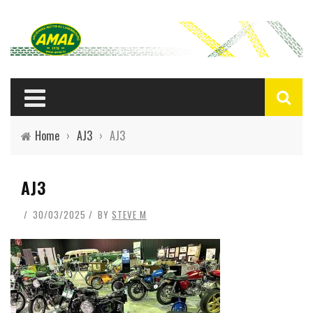
Home
›
AJ3
›
AJ3
AJ3
30/03/2025
BY
STEVE M