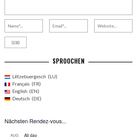
SPROOCHEN
Lëtzebuergesch
LU
Français
FR
English
EN
Deutsch
DE
Nächsten Rendez-vous...
All day
AUG