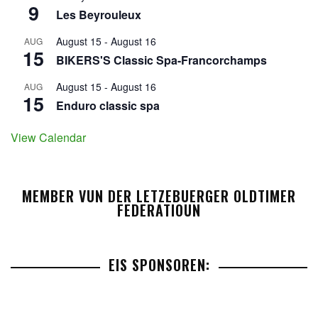
9
Les Beyrouleux
August 15
-
August 16
AUG
15
BIKERS'S Classic Spa-Francorchamps
August 15
-
August 16
AUG
15
Enduro classic spa
View Calendar
MEMBER VUN DER LETZEBUERGER OLDTIMER
FEDERATIOUN
EIS SPONSOREN: