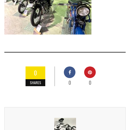
0
0
0
SHARES