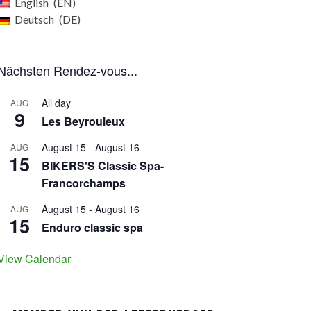
English
EN
Deutsch
DE
Nächsten Rendez-vous...
All day
AUG
9
Les Beyrouleux
August 15
-
August 16
AUG
15
BIKERS'S Classic Spa-
Francorchamps
August 15
-
August 16
AUG
15
Enduro classic spa
View Calendar