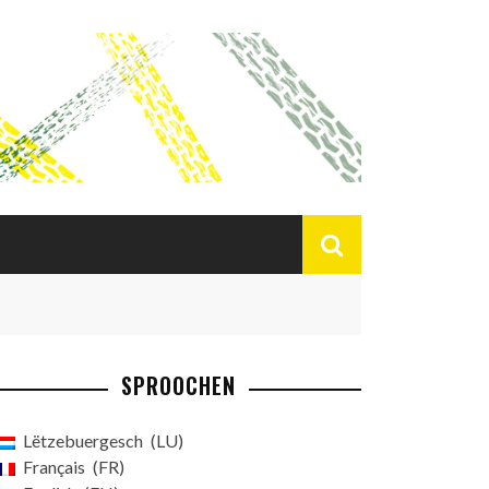
SPROOCHEN
Lëtzebuergesch
LU
Français
FR