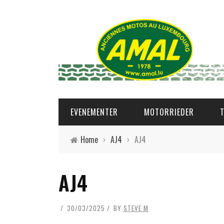
EVENEMENTER
MOTORRIEDER
Home
›
AJ4
›
AJ4
AJ4
30/03/2025
BY
STEVE M