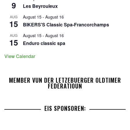
9
Les Beyrouleux
August 15
-
August 16
AUG
15
BIKERS'S Classic Spa-Francorchamps
August 15
-
August 16
AUG
15
Enduro classic spa
View Calendar
MEMBER VUN DER LETZEBUERGER OLDTIMER
FEDERATIOUN
EIS SPONSOREN: