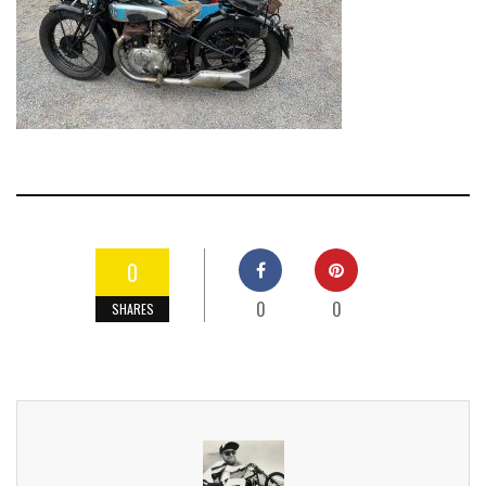
0
0
0
SHARES