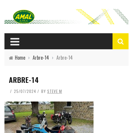
Home
›
Arbre-14
›
Arbre-14
ARBRE-14
25/07/2024
BY
STEVE M