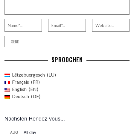
SPROOCHEN
Lëtzebuergesch
LU
Français
FR
English
EN
Deutsch
DE
Nächsten Rendez-vous...
All day
AUG