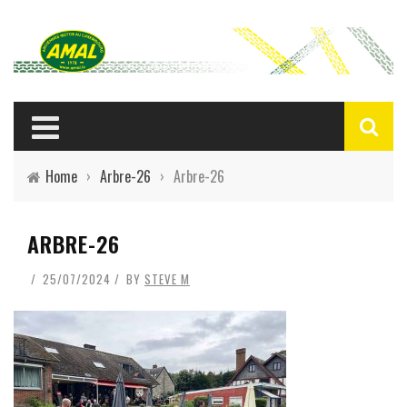
Home
›
Arbre-26
›
Arbre-26
ARBRE-26
25/07/2024
BY
STEVE M