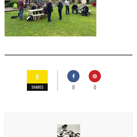
0
0
0
SHARES