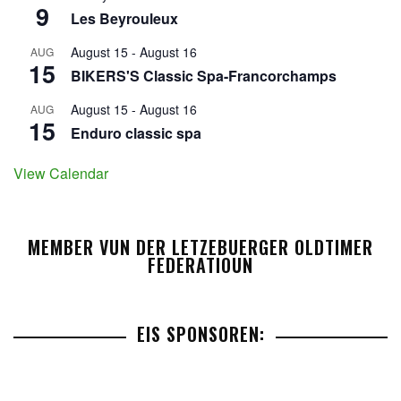
9
Les Beyrouleux
August 15
-
August 16
AUG
15
BIKERS'S Classic Spa-Francorchamps
August 15
-
August 16
AUG
15
Enduro classic spa
View Calendar
MEMBER VUN DER LETZEBUERGER OLDTIMER
FEDERATIOUN
EIS SPONSOREN: