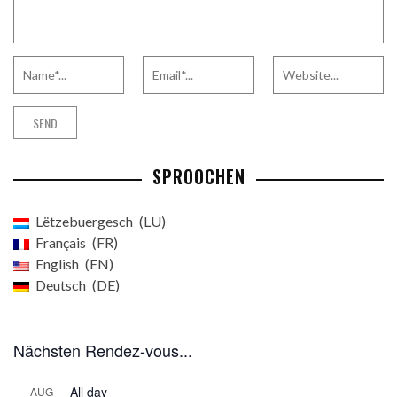
SPROOCHEN
Lëtzebuergesch
LU
Français
FR
English
EN
Deutsch
DE
Nächsten Rendez-vous...
All day
AUG