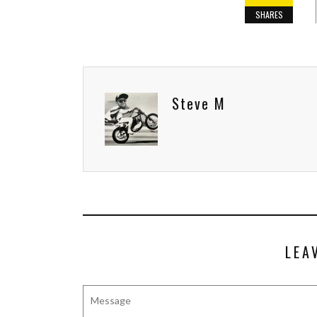
SHARES
Steve M
LEA