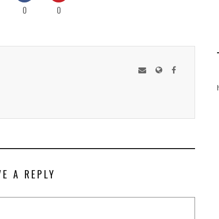
0
0
VE A REPLY