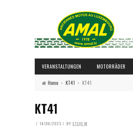
VERANSTALTUNGEN
MOTORRÄDER
Home
›
KT41
›
KT41
KT41
14/06/2023
BY
STEVE M