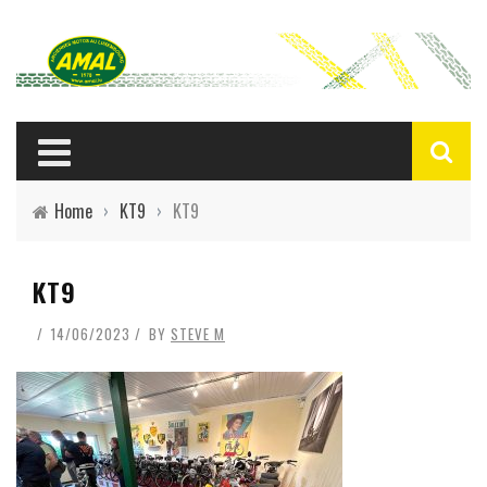
Home
›
KT9
›
KT9
KT9
14/06/2023
BY
STEVE M