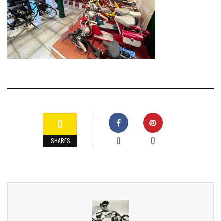
0
0
0
SHARES