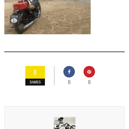
0
0
0
SHARES