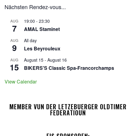
Nächsten Rendez-vous...
19:00
-
23:30
AUG
7
AMAL Staminet
All day
AUG
9
Les Beyrouleux
August 15
-
August 16
AUG
15
BIKERS'S Classic Spa-Francorchamps
View Calendar
MEMBER VUN DER LETZEBUERGER OLDTIMER
FEDERATIOUN