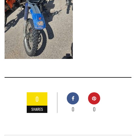
0
0
0
SHARES