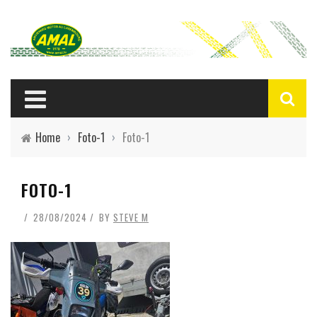
Home
›
Foto-1
›
Foto-1
FOTO-1
28/08/2024
BY
STEVE M