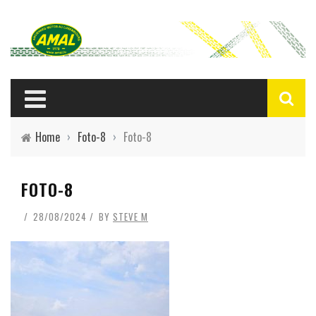
Home
›
Foto-8
›
Foto-8
FOTO-8
28/08/2024
BY
STEVE M