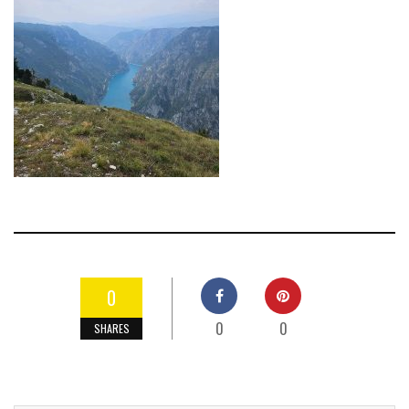
0
0
0
SHARES