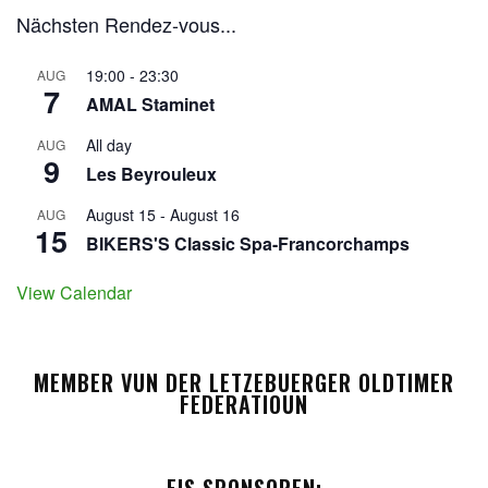
Nächsten Rendez-vous...
19:00
-
23:30
AUG
7
AMAL Staminet
All day
AUG
9
Les Beyrouleux
August 15
-
August 16
AUG
15
BIKERS'S Classic Spa-Francorchamps
View Calendar
MEMBER VUN DER LETZEBUERGER OLDTIMER
FEDERATIOUN