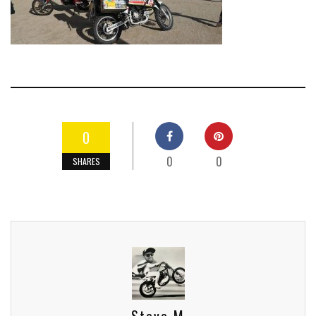
0
0
0
SHARES