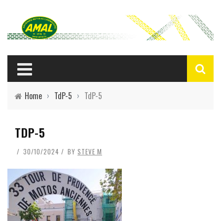
Home
›
TdP-5
›
TdP-5
TDP-5
30/10/2024
BY
STEVE M