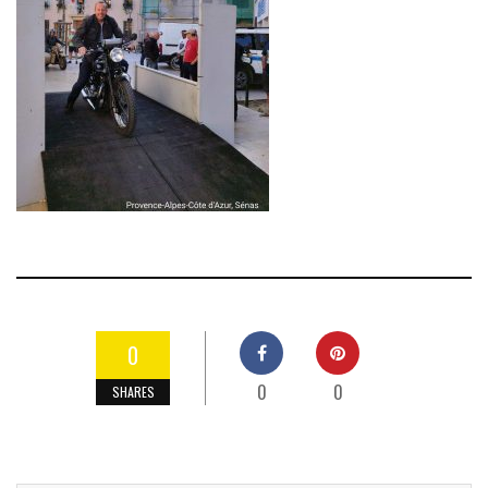
0
0
0
SHARES