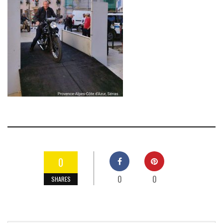
0
0
0
SHARES