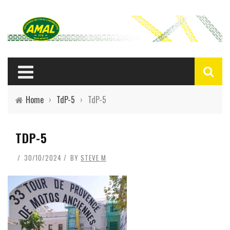
Home
›
TdP-5
›
TdP-5
TDP-5
30/10/2024
BY
STEVE M