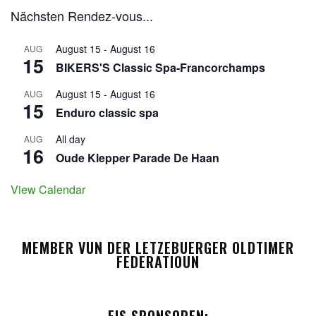
Nächsten Rendez-vous...
August 15
-
August 16
AUG
15
BIKERS'S Classic Spa-Francorchamps
August 15
-
August 16
AUG
15
Enduro classic spa
All day
AUG
16
Oude Klepper Parade De Haan
View Calendar
MEMBER VUN DER LETZEBUERGER OLDTIMER
FEDERATIOUN