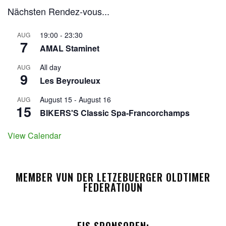
Nächsten Rendez-vous...
19:00
-
23:30
AUG
7
AMAL Staminet
All day
AUG
9
Les Beyrouleux
August 15
-
August 16
AUG
15
BIKERS'S Classic Spa-Francorchamps
View Calendar
MEMBER VUN DER LETZEBUERGER OLDTIMER
FEDERATIOUN