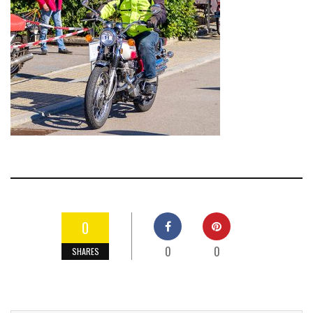
0
0
0
SHARES