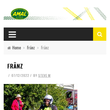
Home
›
Fränz
›
Fränz
FRÄNZ
07/12/2022
BY
STEVE M