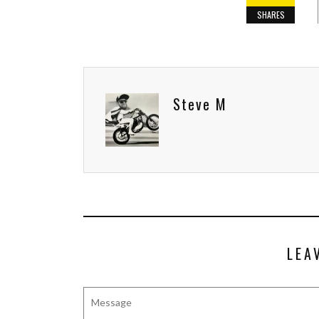
SHARES
Steve M
LEA