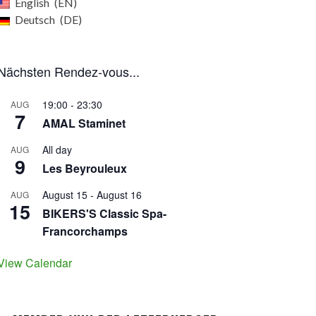
English
EN
Deutsch
DE
Nächsten Rendez-vous...
19:00
-
23:30
AUG
7
AMAL Staminet
All day
AUG
9
Les Beyrouleux
August 15
-
August 16
AUG
15
BIKERS'S Classic Spa-
Francorchamps
View Calendar