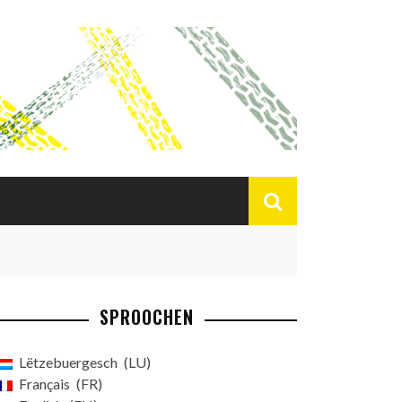
SPROOCHEN
Lëtzebuergesch
LU
Français
FR