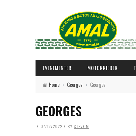
EVENEMENTER
MOTORRIEDER
Home
›
Georges
›
Georges
GEORGES
07/12/2022
BY
STEVE M