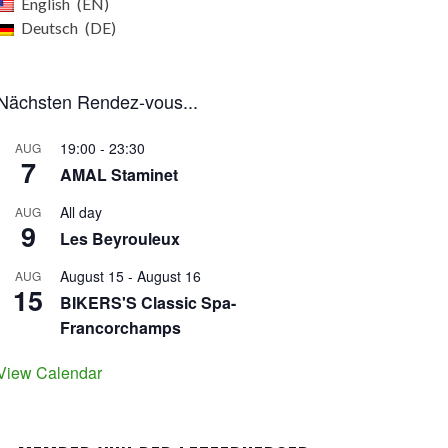
English
EN
Deutsch
DE
Nächsten Rendez-vous...
19:00
-
23:30
AUG
7
AMAL Staminet
All day
AUG
9
Les Beyrouleux
August 15
-
August 16
AUG
15
BIKERS'S Classic Spa-
Francorchamps
View Calendar