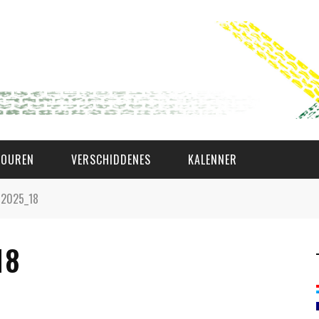
TOUREN
VERSCHIDDENES
KALENNER
-2025_18
WAT AS D'AMAL?
18
DEN COMITÉ
MEMBER GIN