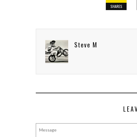
SHARES
Steve M
LEA