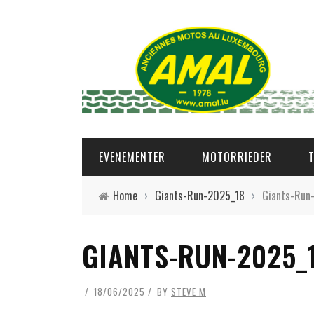
EVENEMENTER
MOTORRIEDER
Home
›
Giants-Run-2025_18
›
Giants-Run
GIANTS-RUN-2025_
18/06/2025
BY
STEVE M