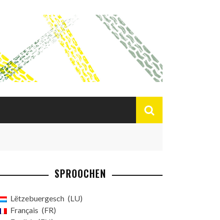
SPROOCHEN
Lëtzebuergesch
LU
Français
FR