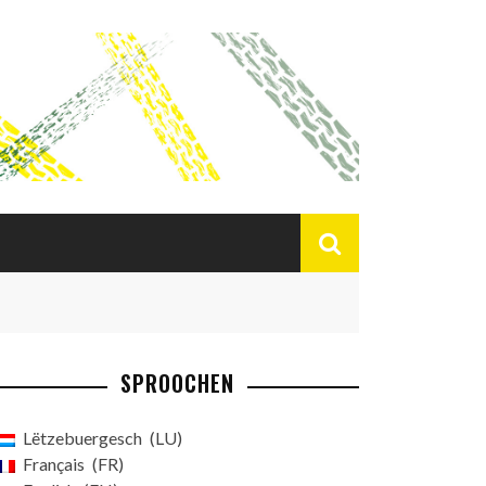
SPROOCHEN
Lëtzebuergesch
LU
Français
FR