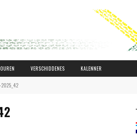
TOUREN
VERSCHIDDENES
KALENNER
n-2025_42
WAT AS D'AMAL?
42
DEN COMITÉ
MEMBER GIN