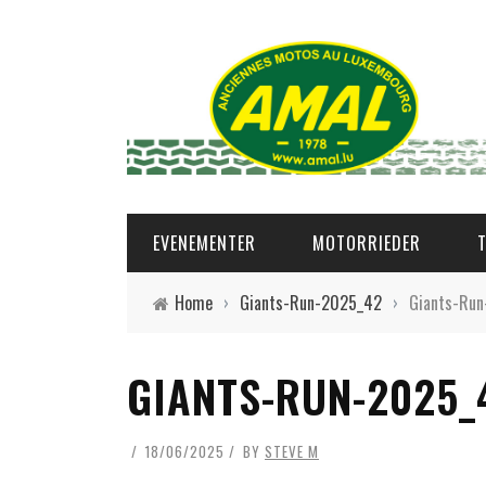
EVENEMENTER
MOTORRIEDER
Home
›
Giants-Run-2025_42
›
Giants-Ru
GIANTS-RUN-2025_
18/06/2025
BY
STEVE M