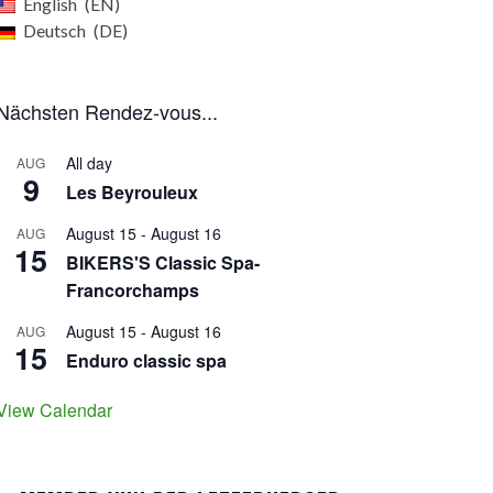
English
EN
Deutsch
DE
Nächsten Rendez-vous...
All day
AUG
9
Les Beyrouleux
August 15
-
August 16
AUG
15
BIKERS'S Classic Spa-
Francorchamps
August 15
-
August 16
AUG
15
Enduro classic spa
View Calendar