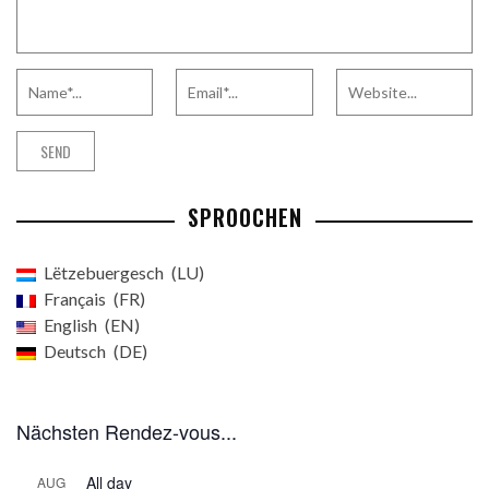
SPROOCHEN
Lëtzebuergesch
LU
Français
FR
English
EN
Deutsch
DE
Nächsten Rendez-vous...
All day
AUG