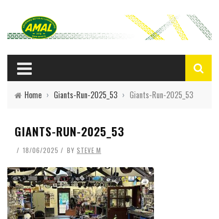
Home
›
Giants-Run-2025_53
›
Giants-Run-2025_53
GIANTS-RUN-2025_53
18/06/2025
BY
STEVE M