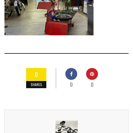
0
0
0
SHARES