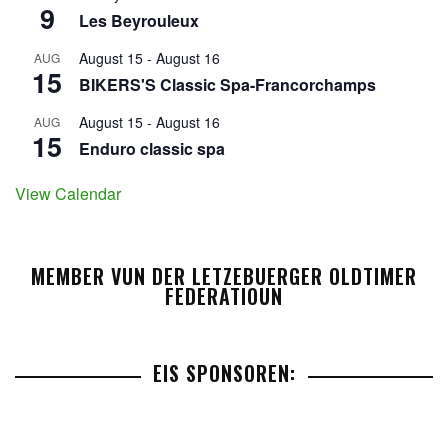
9
Les Beyrouleux
August 15
-
August 16
AUG
15
BIKERS'S Classic Spa-Francorchamps
August 15
-
August 16
AUG
15
Enduro classic spa
View Calendar
MEMBER VUN DER LETZEBUERGER OLDTIMER
FEDERATIOUN
EIS SPONSOREN: