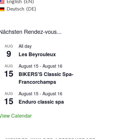
English
EN
Deutsch
DE
Nächsten Rendez-vous...
All day
AUG
9
Les Beyrouleux
August 15
-
August 16
AUG
15
BIKERS'S Classic Spa-
Francorchamps
August 15
-
August 16
AUG
15
Enduro classic spa
View Calendar