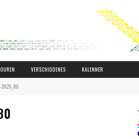
TOUREN
VERSCHIDDENES
KALENNER
n-2025_80
WAT AS D'AMAL?
80
DEN COMITÉ
MEMBER GIN