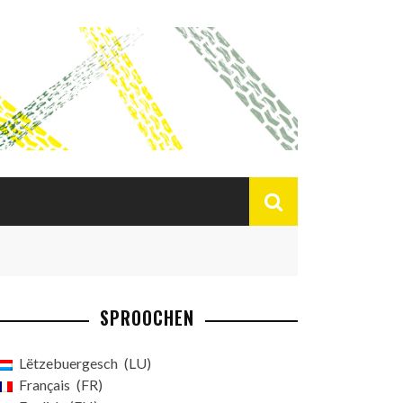
SPROOCHEN
Lëtzebuergesch
LU
Français
FR