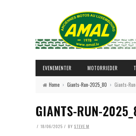
EVENEMENTER
MOTORRIEDER
Home
›
Giants-Run-2025_80
›
Giants-Ru
GIANTS-RUN-2025_
18/06/2025
BY
STEVE M