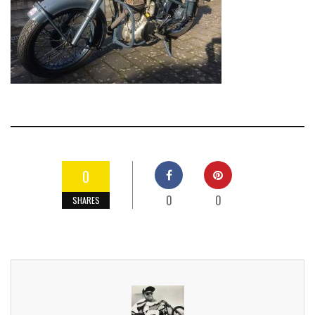
0
0
0
SHARES