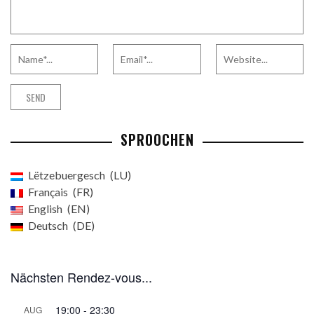
SPROOCHEN
Lëtzebuergesch
LU
Français
FR
English
EN
Deutsch
DE
Nächsten Rendez-vous...
19:00
-
23:30
AUG