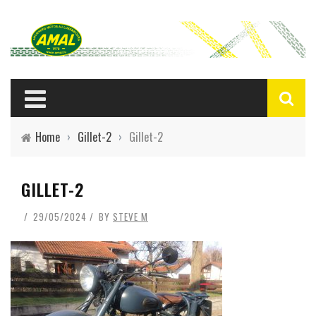
Home
›
Gillet-2
›
Gillet-2
GILLET-2
29/05/2024
BY
STEVE M