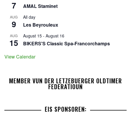
7
AMAL Staminet
All day
AUG
9
Les Beyrouleux
August 15
-
August 16
AUG
15
BIKERS'S Classic Spa-Francorchamps
View Calendar
MEMBER VUN DER LETZEBUERGER OLDTIMER
FEDERATIOUN
EIS SPONSOREN: