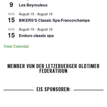
9
Les Beyrouleux
August 15
-
August 16
AUG
15
BIKERS'S Classic Spa-Francorchamps
August 15
-
August 16
AUG
15
Enduro classic spa
View Calendar
MEMBER VUN DER LETZEBUERGER OLDTIMER
FEDERATIOUN
EIS SPONSOREN: