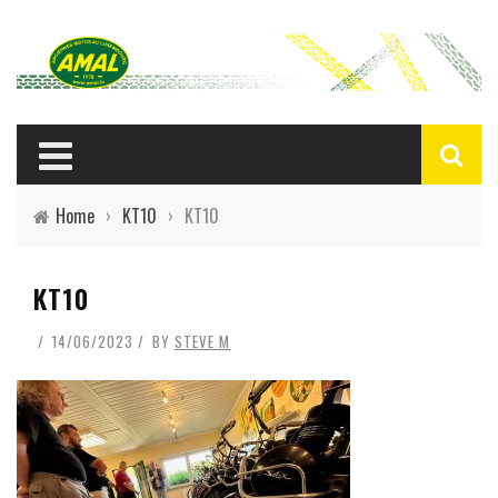
Home
›
KT10
›
KT10
KT10
14/06/2023
BY
STEVE M