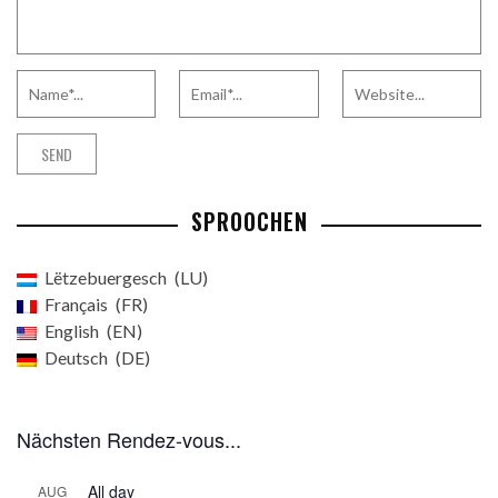
SPROOCHEN
Lëtzebuergesch
LU
Français
FR
English
EN
Deutsch
DE
Nächsten Rendez-vous...
All day
AUG