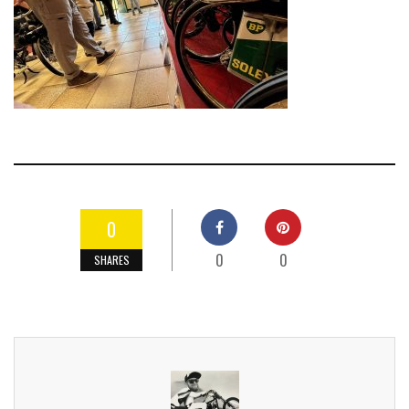
0
0
0
SHARES