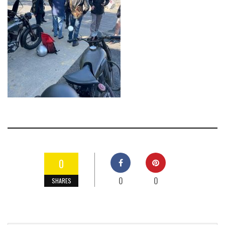
0
0
0
SHARES