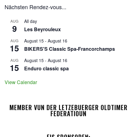
Nächsten Rendez-vous...
All day
AUG
9
Les Beyrouleux
August 15
-
August 16
AUG
15
BIKERS'S Classic Spa-Francorchamps
August 15
-
August 16
AUG
15
Enduro classic spa
View Calendar
MEMBER VUN DER LETZEBUERGER OLDTIMER
FEDERATIOUN