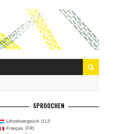
SPROOCHEN
Lëtzebuergesch
LU
Français
FR