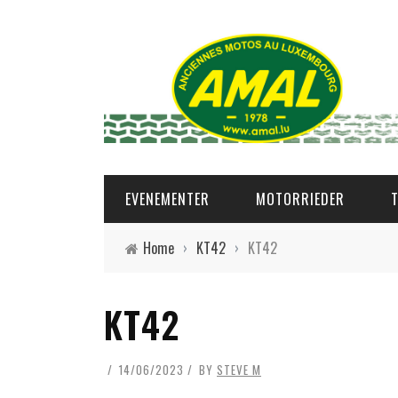
EVENEMENTER
MOTORRIEDER
Home
›
KT42
›
KT42
KT42
14/06/2023
BY
STEVE M