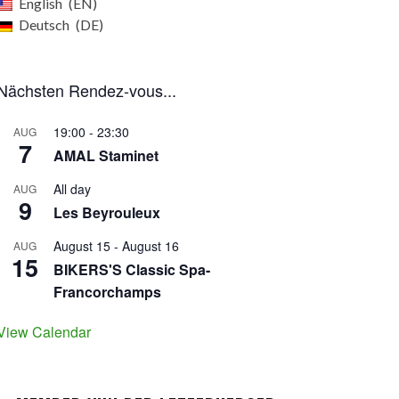
English
EN
Deutsch
DE
Nächsten Rendez-vous...
19:00
-
23:30
AUG
7
AMAL Staminet
All day
AUG
9
Les Beyrouleux
August 15
-
August 16
AUG
15
BIKERS'S Classic Spa-
Francorchamps
View Calendar