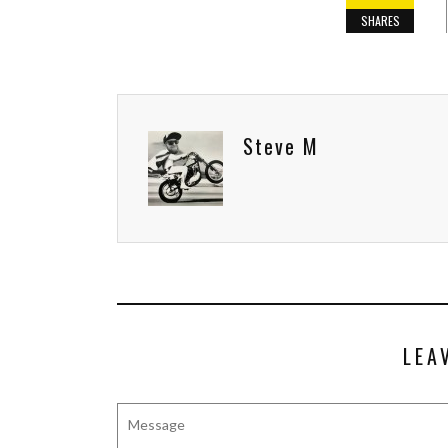
SHARES
Steve M
LEA