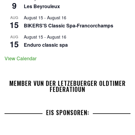
9
Les Beyrouleux
August 15
-
August 16
AUG
15
BIKERS'S Classic Spa-Francorchamps
August 15
-
August 16
AUG
15
Enduro classic spa
View Calendar
MEMBER VUN DER LETZEBUERGER OLDTIMER
FEDERATIOUN
EIS SPONSOREN: