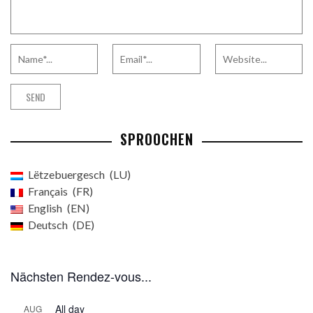
SPROOCHEN
Lëtzebuergesch
LU
Français
FR
English
EN
Deutsch
DE
Nächsten Rendez-vous...
All day
AUG