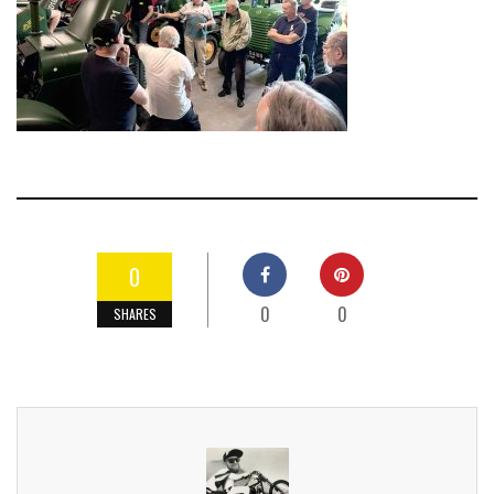
0
0
0
SHARES