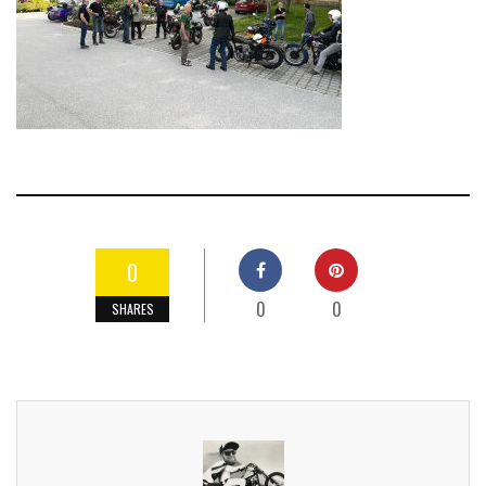
0
0
0
SHARES