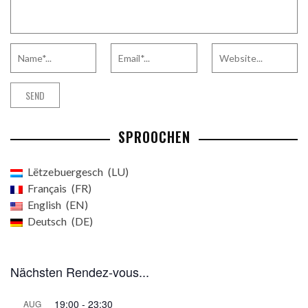
SPROOCHEN
Lëtzebuergesch
LU
Français
FR
English
EN
Deutsch
DE
Nächsten Rendez-vous...
19:00
-
23:30
AUG