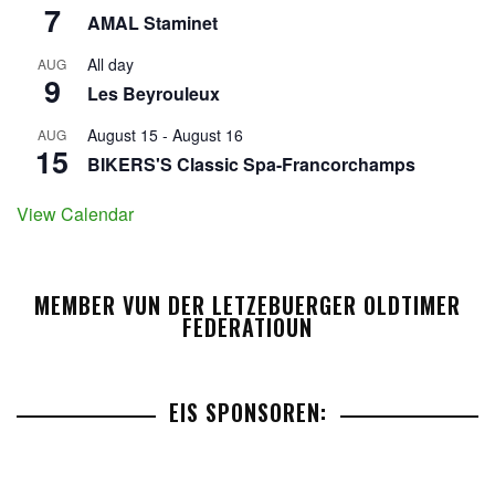
7
AMAL Staminet
All day
AUG
9
Les Beyrouleux
August 15
-
August 16
AUG
15
BIKERS'S Classic Spa-Francorchamps
View Calendar
MEMBER VUN DER LETZEBUERGER OLDTIMER
FEDERATIOUN
EIS SPONSOREN: