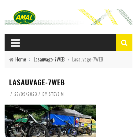
Home
›
Lasauvage-7WEB
›
Lasauvage-7WEB
LASAUVAGE-7WEB
27/09/2023
BY
STEVE M