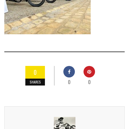
0
0
0
SHARES