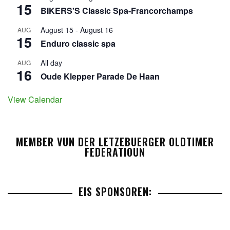
15
BIKERS'S Classic Spa-Francorchamps
August 15
-
August 16
AUG
15
Enduro classic spa
All day
AUG
16
Oude Klepper Parade De Haan
View Calendar
MEMBER VUN DER LETZEBUERGER OLDTIMER
FEDERATIOUN
EIS SPONSOREN: