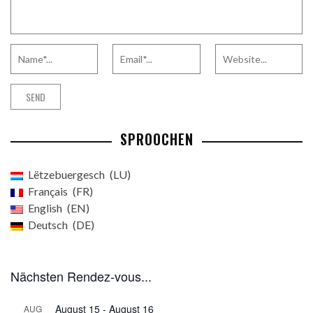
SPROOCHEN
Lëtzebuergesch
LU
Français
FR
English
EN
Deutsch
DE
Nächsten Rendez-vous...
August 15
-
August 16
AUG