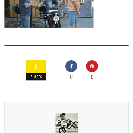
0
0
0
SHARES