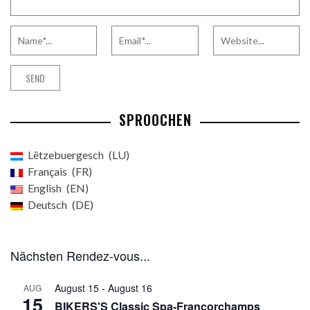
SPROOCHEN
Lëtzebuergesch
LU
Français
FR
English
EN
Deutsch
DE
Nächsten Rendez-vous...
August 15
-
August 16
AUG
15
BIKERS'S Classic Spa-Francorchamps