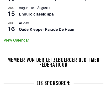
August 15
-
August 16
AUG
15
Enduro classic spa
All day
AUG
16
Oude Klepper Parade De Haan
View Calendar
MEMBER VUN DER LETZEBUERGER OLDTIMER
FEDERATIOUN
EIS SPONSOREN: