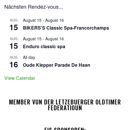
Nächsten Rendez-vous...
August 15
-
August 16
AUG
15
BIKERS'S Classic Spa-Francorchamps
August 15
-
August 16
AUG
15
Enduro classic spa
All day
AUG
16
Oude Klepper Parade De Haan
View Calendar
MEMBER VUN DER LETZEBUERGER OLDTIMER
FEDERATIOUN