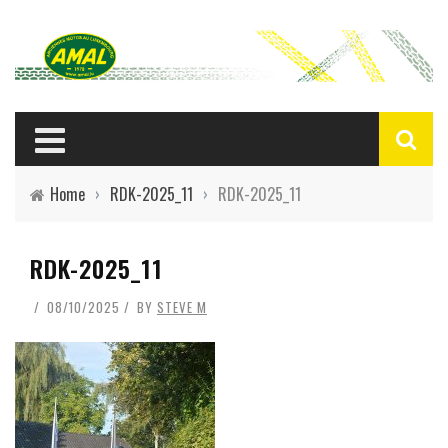
Home
›
RDK-2025_11
›
RDK-2025_11
RDK-2025_11
08/10/2025
BY
STEVE M