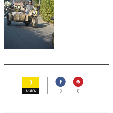
0
0
0
SHARES