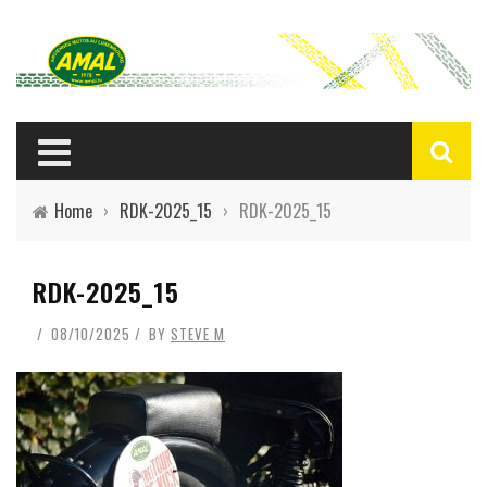
Home
›
RDK-2025_15
›
RDK-2025_15
RDK-2025_15
08/10/2025
BY
STEVE M