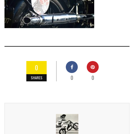
0
0
0
SHARES