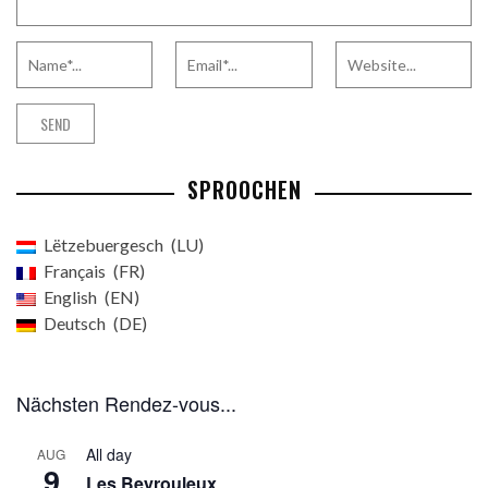
SPROOCHEN
Lëtzebuergesch
LU
Français
FR
English
EN
Deutsch
DE
Nächsten Rendez-vous...
All day
AUG
9
Les Beyrouleux