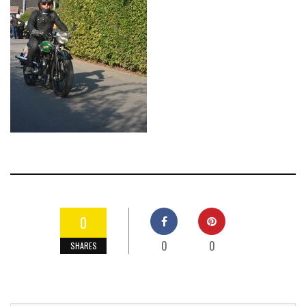
0
0
0
SHARES