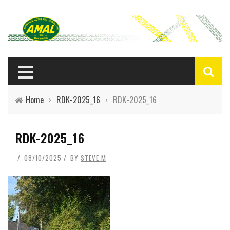
Home
›
RDK-2025_16
›
RDK-2025_16
RDK-2025_16
08/10/2025
BY
STEVE M