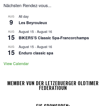
Nächsten Rendez-vous...
All day
AUG
9
Les Beyrouleux
August 15
-
August 16
AUG
15
BIKERS'S Classic Spa-Francorchamps
August 15
-
August 16
AUG
15
Enduro classic spa
View Calendar
MEMBER VUN DER LETZEBUERGER OLDTIMER
FEDERATIOUN