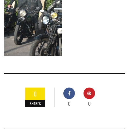
0
0
0
SHARES