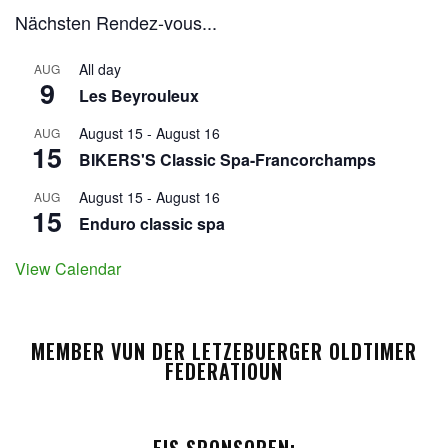
Nächsten Rendez-vous...
All day
AUG
9
Les Beyrouleux
August 15
-
August 16
AUG
15
BIKERS'S Classic Spa-Francorchamps
August 15
-
August 16
AUG
15
Enduro classic spa
View Calendar
MEMBER VUN DER LETZEBUERGER OLDTIMER
FEDERATIOUN