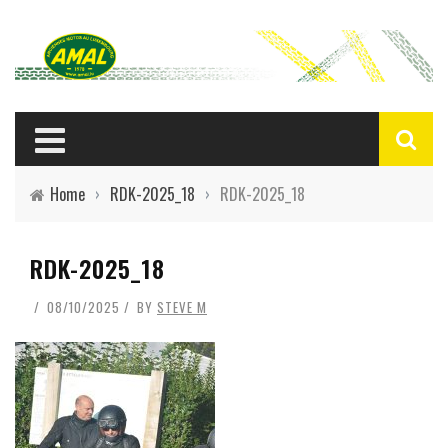
Home
›
RDK-2025_18
›
RDK-2025_18
RDK-2025_18
08/10/2025
BY
STEVE M