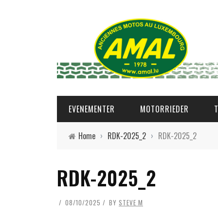
EVENEMENTER
MOTORRIEDER
Home
›
RDK-2025_2
›
RDK-2025_2
RDK-2025_2
08/10/2025
BY
STEVE M