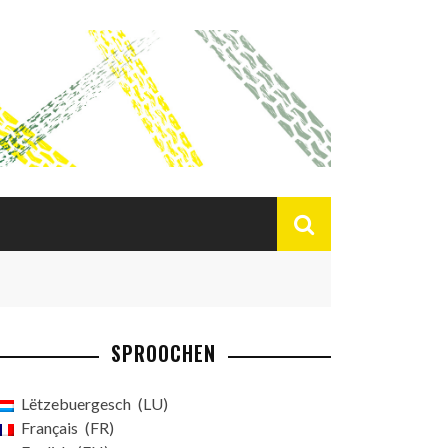
SPROOCHEN
Lëtzebuergesch
LU
Français
FR