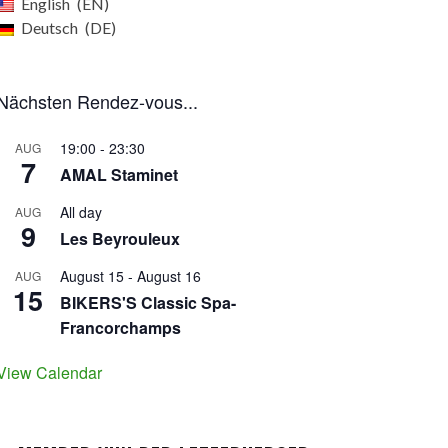
English
EN
Deutsch
DE
Nächsten Rendez-vous...
19:00
-
23:30
AUG
7
AMAL Staminet
All day
AUG
9
Les Beyrouleux
August 15
-
August 16
AUG
15
BIKERS'S Classic Spa-
Francorchamps
View Calendar