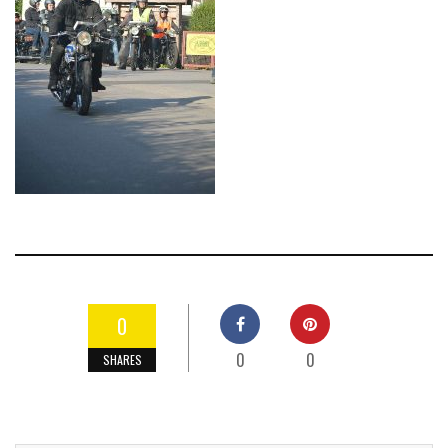
0
0
0
SHARES