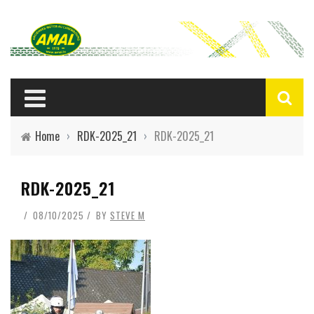
Home
›
RDK-2025_21
›
RDK-2025_21
RDK-2025_21
08/10/2025
BY
STEVE M