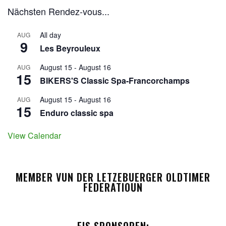
Nächsten Rendez-vous...
All day
AUG
9
Les Beyrouleux
August 15
-
August 16
AUG
15
BIKERS'S Classic Spa-Francorchamps
August 15
-
August 16
AUG
15
Enduro classic spa
View Calendar
MEMBER VUN DER LETZEBUERGER OLDTIMER
FEDERATIOUN