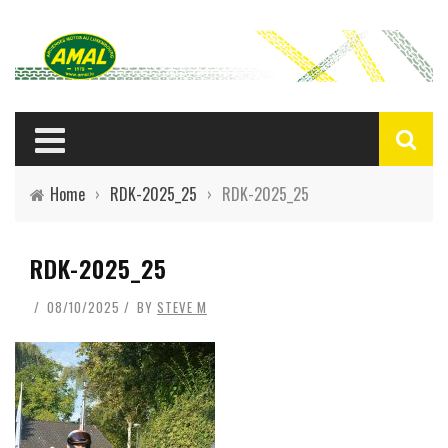
Home
›
RDK-2025_25
›
RDK-2025_25
RDK-2025_25
08/10/2025
BY
STEVE M