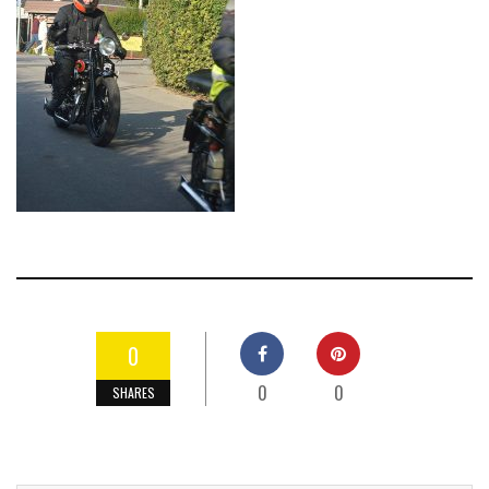
0
0
0
SHARES