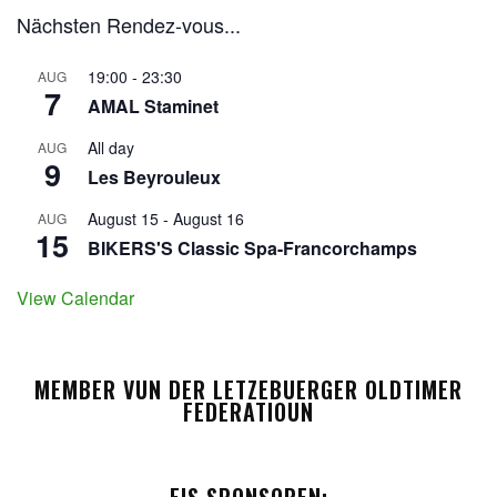
Nächsten Rendez-vous...
19:00
-
23:30
AUG
7
AMAL Staminet
All day
AUG
9
Les Beyrouleux
August 15
-
August 16
AUG
15
BIKERS'S Classic Spa-Francorchamps
View Calendar
MEMBER VUN DER LETZEBUERGER OLDTIMER
FEDERATIOUN