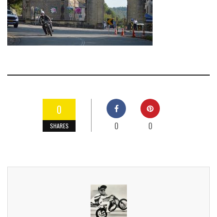
0
0
0
SHARES