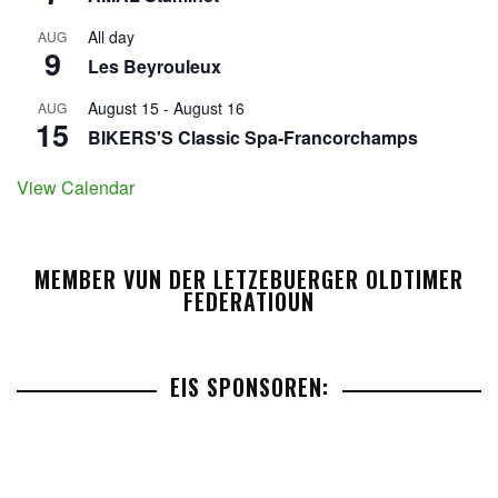
All day
AUG
9
Les Beyrouleux
August 15
-
August 16
AUG
15
BIKERS'S Classic Spa-Francorchamps
View Calendar
MEMBER VUN DER LETZEBUERGER OLDTIMER
FEDERATIOUN
EIS SPONSOREN: