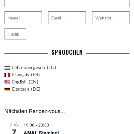
SPROOCHEN
Lëtzebuergesch
LU
Français
FR
English
EN
Deutsch
DE
Nächsten Rendez-vous...
19:00
-
23:30
AUG
7
AMAL Staminet