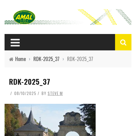
Home
›
RDK-2025_37
›
RDK-2025_37
RDK-2025_37
08/10/2025
BY
STEVE M