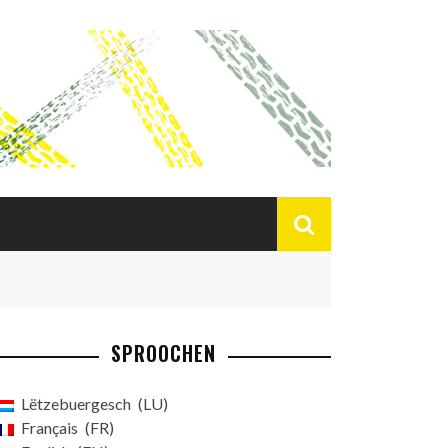
SPROOCHEN
Lëtzebuergesch
LU
Français
FR