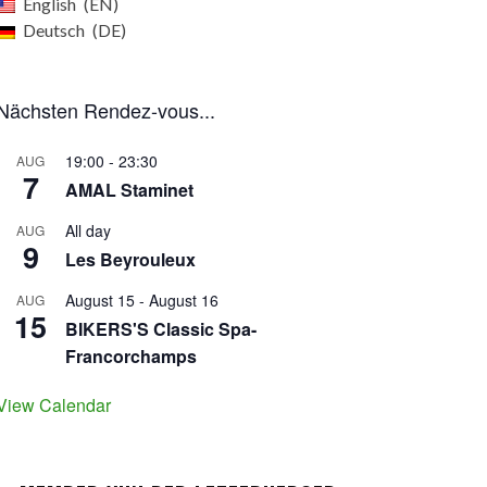
English
EN
Deutsch
DE
Nächsten Rendez-vous...
19:00
-
23:30
AUG
7
AMAL Staminet
All day
AUG
9
Les Beyrouleux
August 15
-
August 16
AUG
15
BIKERS'S Classic Spa-
Francorchamps
View Calendar