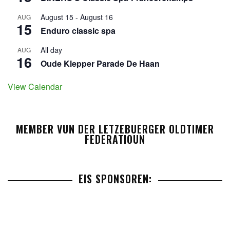
August 15
-
August 16
AUG
15
Enduro classic spa
All day
AUG
16
Oude Klepper Parade De Haan
View Calendar
MEMBER VUN DER LETZEBUERGER OLDTIMER
FEDERATIOUN
EIS SPONSOREN: