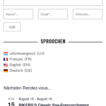
SPROOCHEN
Lëtzebuergesch
LU
Français
FR
English
EN
Deutsch
DE
Nächsten Rendez-vous...
August 15
-
August 16
AUG
15
BIKERS'S Classic Spa-Francorchamps