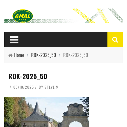
Home
›
RDK-2025_50
›
RDK-2025_50
RDK-2025_50
08/10/2025
BY
STEVE M