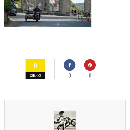
0
0
0
SHARES