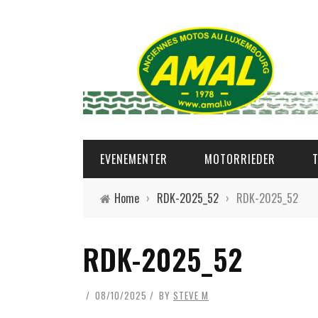
EVENEMENTER
MOTORRIEDER
Home
›
RDK-2025_52
›
RDK-2025_52
RDK-2025_52
08/10/2025
BY
STEVE M