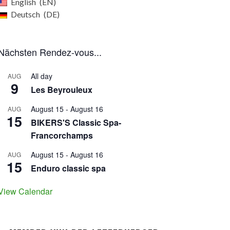
English
EN
Deutsch
DE
Nächsten Rendez-vous...
All day
AUG
9
Les Beyrouleux
August 15
-
August 16
AUG
15
BIKERS'S Classic Spa-
Francorchamps
August 15
-
August 16
AUG
15
Enduro classic spa
View Calendar