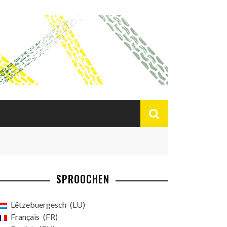
SPROOCHEN
Lëtzebuergesch
LU
Français
FR