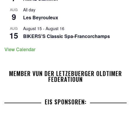
All day
AUG
9
Les Beyrouleux
August 15
-
August 16
AUG
15
BIKERS'S Classic Spa-Francorchamps
View Calendar
MEMBER VUN DER LETZEBUERGER OLDTIMER
FEDERATIOUN
EIS SPONSOREN: