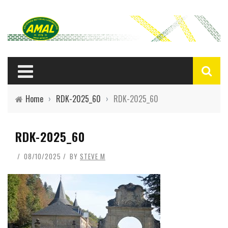
Home
›
RDK-2025_60
›
RDK-2025_60
RDK-2025_60
08/10/2025
BY
STEVE M