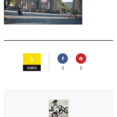
0
0
0
SHARES