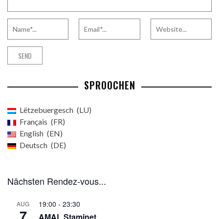
SPROOCHEN
Lëtzebuergesch
LU
Français
FR
English
EN
Deutsch
DE
Nächsten Rendez-vous...
19:00
-
23:30
AUG
7
AMAL Staminet