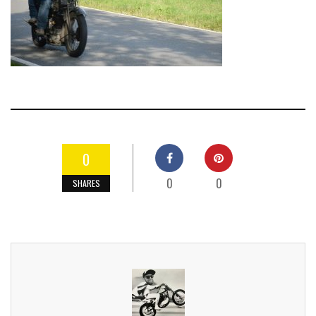
0
0
0
SHARES