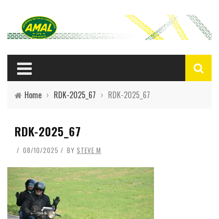
Home
›
RDK-2025_67
›
RDK-2025_67
RDK-2025_67
08/10/2025
BY
STEVE M