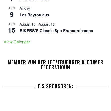
All day
AUG
9
Les Beyrouleux
August 15
-
August 16
AUG
15
BIKERS'S Classic Spa-Francorchamps
View Calendar
MEMBER VUN DER LETZEBUERGER OLDTIMER
FEDERATIOUN
EIS SPONSOREN: