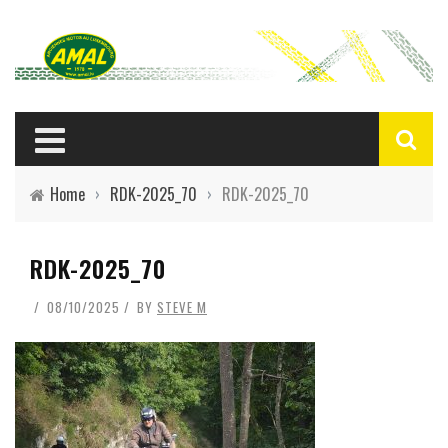
Home
›
RDK-2025_70
›
RDK-2025_70
RDK-2025_70
08/10/2025
BY
STEVE M