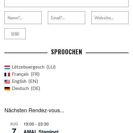
SPROOCHEN
Lëtzebuergesch
LU
Français
FR
English
EN
Deutsch
DE
Nächsten Rendez-vous...
19:00
-
23:30
AUG
7
AMAL Staminet