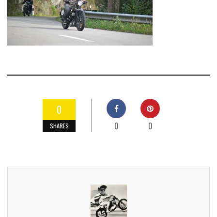
0
0
0
SHARES