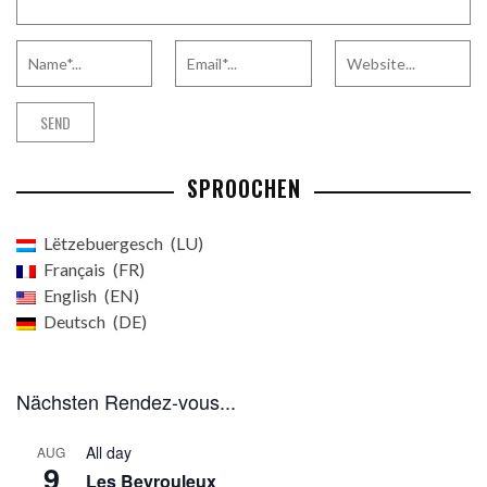
SPROOCHEN
Lëtzebuergesch
LU
Français
FR
English
EN
Deutsch
DE
Nächsten Rendez-vous...
All day
AUG
9
Les Beyrouleux