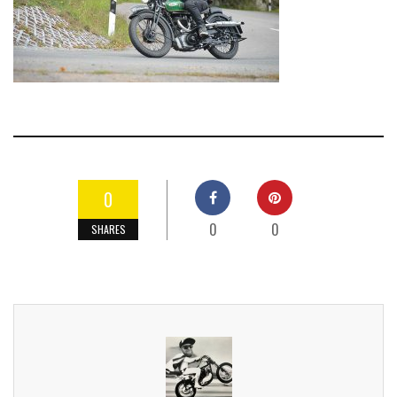
0
0
0
SHARES