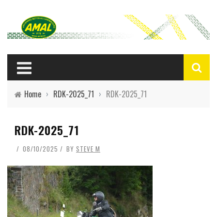
Home
›
RDK-2025_71
›
RDK-2025_71
RDK-2025_71
08/10/2025
BY
STEVE M